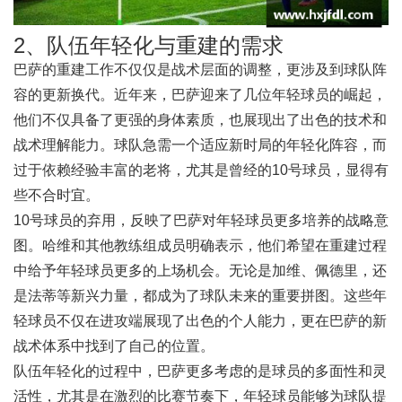
2、队伍年轻化与重建的需求
巴萨的重建工作不仅仅是战术层面的调整，更涉及到球队阵
容的更新换代。近年来，巴萨迎来了几位年轻球员的崛起，
他们不仅具备了更强的身体素质，也展现出了出色的技术和
战术理解能力。球队急需一个适应新时局的年轻化阵容，而
过于依赖经验丰富的老将，尤其是曾经的10号球员，显得有
些不合时宜。
10号球员的弃用，反映了巴萨对年轻球员更多培养的战略意
图。哈维和其他教练组成员明确表示，他们希望在重建过程
中给予年轻球员更多的上场机会。无论是加维、佩德里，还
是法蒂等新兴力量，都成为了球队未来的重要拼图。这些年
轻球员不仅在进攻端展现了出色的个人能力，更在巴萨的新
战术体系中找到了自己的位置。
队伍年轻化的过程中，巴萨更多考虑的是球员的多面性和灵
活性，尤其是在激烈的比赛节奏下，年轻球员能够为球队提