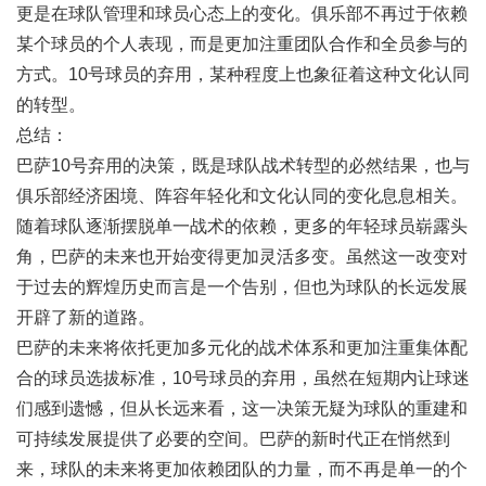
更是在球队管理和球员心态上的变化。俱乐部不再过于依赖
某个球员的个人表现，而是更加注重团队合作和全员参与的
方式。10号球员的弃用，某种程度上也象征着这种文化认同
的转型。
总结：
巴萨10号弃用的决策，既是球队战术转型的必然结果，也与
俱乐部经济困境、阵容年轻化和文化认同的变化息息相关。
随着球队逐渐摆脱单一战术的依赖，更多的年轻球员崭露头
角，巴萨的未来也开始变得更加灵活多变。虽然这一改变对
于过去的辉煌历史而言是一个告别，但也为球队的长远发展
开辟了新的道路。
巴萨的未来将依托更加多元化的战术体系和更加注重集体配
合的球员选拔标准，10号球员的弃用，虽然在短期内让球迷
们感到遗憾，但从长远来看，这一决策无疑为球队的重建和
可持续发展提供了必要的空间。巴萨的新时代正在悄然到
来，球队的未来将更加依赖团队的力量，而不再是单一的个