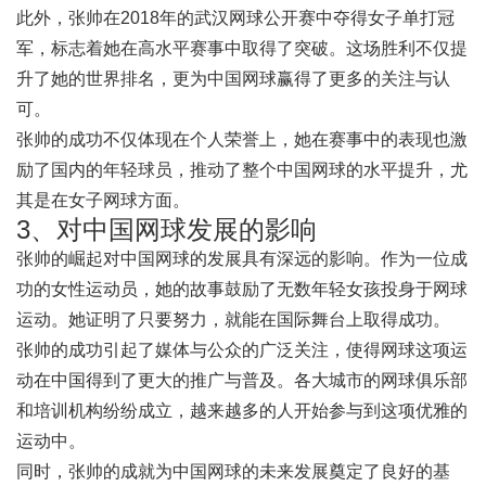
此外，张帅在2018年的武汉网球公开赛中夺得女子单打冠
军，标志着她在高水平赛事中取得了突破。这场胜利不仅提
升了她的世界排名，更为中国网球赢得了更多的关注与认
可。
张帅的成功不仅体现在个人荣誉上，她在赛事中的表现也激
励了国内的年轻球员，推动了整个中国网球的水平提升，尤
其是在女子网球方面。
3、对中国网球发展的影响
张帅的崛起对中国网球的发展具有深远的影响。作为一位成
功的女性运动员，她的故事鼓励了无数年轻女孩投身于网球
运动。她证明了只要努力，就能在国际舞台上取得成功。
张帅的成功引起了媒体与公众的广泛关注，使得网球这项运
动在中国得到了更大的推广与普及。各大城市的网球俱乐部
和培训机构纷纷成立，越来越多的人开始参与到这项优雅的
运动中。
同时，张帅的成就为中国网球的未来发展奠定了良好的基