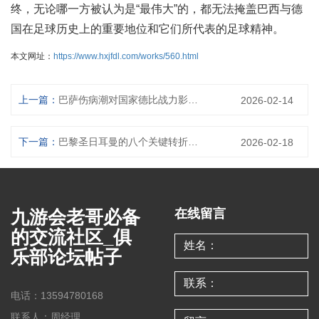
终，无论哪一方被认为是“最伟大”的，都无法掩盖巴西与德
国在足球历史上的重要地位和它们所代表的足球精神。
本文网址：
https://www.hxjfdl.com/works/560.html
上一篇：
巴萨伤病潮对国家德比战力影响及战术调整前瞻分析
2026-02-14
下一篇：
巴黎圣日耳曼的八个关键转折从辉煌到挑战的演变历程解析
2026-02-18
九游会老哥必备
在线留言
的交流社区_俱
乐部论坛帖子
电话：13594780168
联系人：周经理