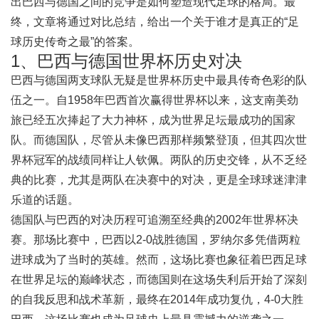
出巴西与德国之间的竞争是如何塑造现代足球的格局。最
终，文章将通过对比总结，给出一个关于谁才是真正的“足
球历史传奇之最”的答案。
1、巴西与德国世界杯历史对决
巴西与德国两支球队无疑是世界杯历史中最具传奇色彩的队
伍之一。自1958年巴西首次赢得世界杯以来，这支南美劲
旅已经五次捧起了大力神杯，成为世界足坛最成功的国家
队。而德国队，尽管从未像巴西那样频繁登顶，但其四次世
界杯冠军的战绩同样让人钦佩。两队的历史交锋，从不乏经
典的比赛，尤其是两队在决赛中的对决，更是全球球迷津津
乐道的话题。
德国队与巴西的对决历程可追溯至经典的2002年世界杯决
赛。那场比赛中，巴西以2-0战胜德国，罗纳尔多凭借两粒
进球成为了当时的英雄。然而，这场比赛也象征着巴西足球
在世界足坛的巅峰状态，而德国则在这场失利后开始了深刻
的自我反思和战术革新，最终在2014年成功复仇，4-0大胜