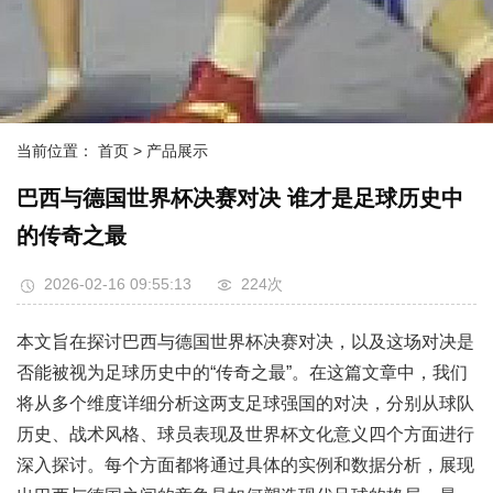
当前位置：
首页
> 产品展示
巴西与德国世界杯决赛对决 谁才是足球历史中
的传奇之最
2026-02-16 09:55:13
224次
本文旨在探讨巴西与德国世界杯决赛对决，以及这场对决是
否能被视为足球历史中的“传奇之最”。在这篇文章中，我们
将从多个维度详细分析这两支足球强国的对决，分别从球队
历史、战术风格、球员表现及世界杯文化意义四个方面进行
深入探讨。每个方面都将通过具体的实例和数据分析，展现