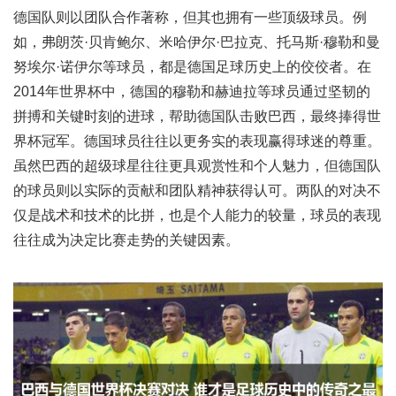
德国队则以团队合作著称，但其也拥有一些顶级球员。例
如，弗朗茨·贝肯鲍尔、米哈伊尔·巴拉克、托马斯·穆勒和曼
努埃尔·诺伊尔等球员，都是德国足球历史上的佼佼者。在
2014年世界杯中，德国的穆勒和赫迪拉等球员通过坚韧的
拼搏和关键时刻的进球，帮助德国队击败巴西，最终捧得世
界杯冠军。德国球员往往以更务实的表现赢得球迷的尊重。
虽然巴西的超级球星往往更具观赏性和个人魅力，但德国队
的球员则以实际的贡献和团队精神获得认可。两队的对决不
仅是战术和技术的比拼，也是个人能力的较量，球员的表现
往往成为决定比赛走势的关键因素。