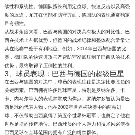
续性和系统性。德国队擅长利用定位球、快速反击以及高强
度的压迫，尤其在体能和防守方面，德国队的表现通常稳定
且有韧性。
从战术角度来看，巴西与德国的对决具有极大的对比性。巴
西在技术上占据优势，但德国的战术纪律和整体配合常常让
其在比赛中处于有利地位。例如，2014年巴西与德国的比
赛，德国队的快速进攻与严密防守彻底压制了巴西队的技术
优势，最终取得了压倒性的胜利。
3、球员表现：巴西与德国的超级巨星
在巴西与德国的对决中，球员的表现往往是决定比赛胜负的
关键因素。巴西拥有许多足球巨星，特别是罗纳尔多、卡
卡、内马尔等人的表现常常成为焦点。罗纳尔多被认为是巴
西足球的代表人物，他在2002年世界杯决赛中的两粒进
球，不仅帮助巴西赢得了第五个世界杯冠军，也奠定了他在
世界足坛的传奇地位。巴西球员的个人魅力和技术风采使得
巴西足球在全球范围内拥有广泛的粉丝群体。