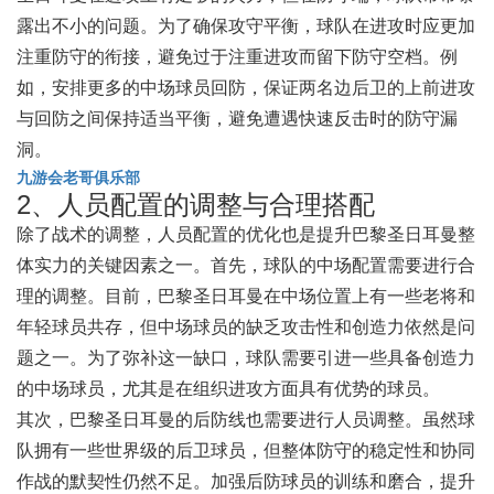
露出不小的问题。为了确保攻守平衡，球队在进攻时应更加
注重防守的衔接，避免过于注重进攻而留下防守空档。例
如，安排更多的中场球员回防，保证两名边后卫的上前进攻
与回防之间保持适当平衡，避免遭遇快速反击时的防守漏
洞。
九游会老哥俱乐部
2、人员配置的调整与合理搭配
除了战术的调整，人员配置的优化也是提升巴黎圣日耳曼整
体实力的关键因素之一。首先，球队的中场配置需要进行合
理的调整。目前，巴黎圣日耳曼在中场位置上有一些老将和
年轻球员共存，但中场球员的缺乏攻击性和创造力依然是问
题之一。为了弥补这一缺口，球队需要引进一些具备创造力
的中场球员，尤其是在组织进攻方面具有优势的球员。
其次，巴黎圣日耳曼的后防线也需要进行人员调整。虽然球
队拥有一些世界级的后卫球员，但整体防守的稳定性和协同
作战的默契性仍然不足。加强后防球员的训练和磨合，提升