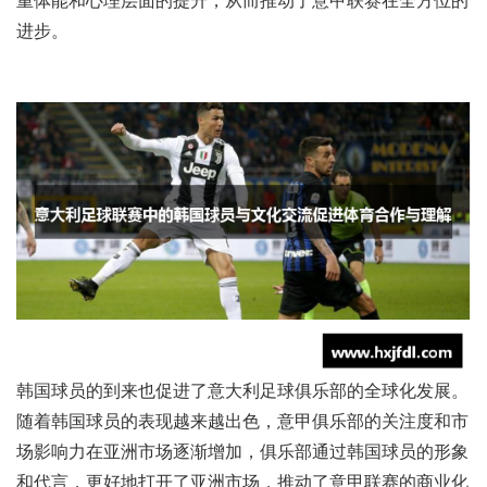
重体能和心理层面的提升，从而推动了意甲联赛在全方位的
进步。
韩国球员的到来也促进了意大利足球俱乐部的全球化发展。
随着韩国球员的表现越来越出色，意甲俱乐部的关注度和市
场影响力在亚洲市场逐渐增加，俱乐部通过韩国球员的形象
和代言，更好地打开了亚洲市场，推动了意甲联赛的商业化