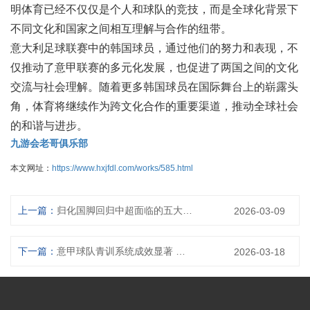
明体育已经不仅仅是个人和球队的竞技，而是全球化背景下
不同文化和国家之间相互理解与合作的纽带。
意大利足球联赛中的韩国球员，通过他们的努力和表现，不
仅推动了意甲联赛的多元化发展，也促进了两国之间的文化
交流与社会理解。随着更多韩国球员在国际舞台上的崭露头
角，体育将继续作为跨文化合作的重要渠道，推动全球社会
的和谐与进步。
九游会老哥俱乐部
本文网址：
https://www.hxjfdl.com/works/585.html
上一篇：
归化国脚回归中超面临的五大挑战与未来发展趋势分析
2026-03-09
下一篇：
意甲球队青训系统成效显著 培养出众多足球人才推动联赛发展
2026-03-18