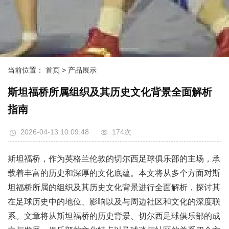
当前位置：
首页
> 产品展示
斯坦福桥所属组织及其历史文化背景全面解析
指南
2026-04-13 10:09:48
174次
斯坦福桥，作为英格兰伦敦的切尔西足球俱乐部的主场，承
载着丰富的历史和深厚的文化底蕴。本文将从多个方面对斯
坦福桥所属的组织及其历史文化背景进行全面解析，探讨其
在足球历史中的地位、影响以及与周边社区和文化的深度联
系。文章将从斯坦福桥的历史背景、切尔西足球俱乐部的成