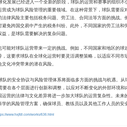
全球化发展已经进入一个全新的阶段，球队的运营和赛事的组织不
运营成为球队风险管理的重要领域。在这种背景下，球队需要应
的法律风险主要包括税务问题、劳工法、合同法等方面的挑战。
时避免跨国交易中产生的税务纠纷。此外，不同国家的劳工法和
权益，是球队需要解决的复杂问题。
也可能对球队运营带来一定的挑战。例如，不同国家和地区的球
异，这要求球队在全球化运营时要灵活调整策略，以适应不同市
免文化冲突带来的潜在风险。
A球队的安全协议与风险管理体系将面临多方面的挑战与机遇。从
A需要在各个层面进行创新和调整，以应对不断变化的外部环境和
国运营的法律与文化差异将进一步加大球队的运营复杂性。未来的
科学的风险管理方案，确保球员、教练员以及其他工作人员的安
tps://www.hxjfdl.com/works/636.html