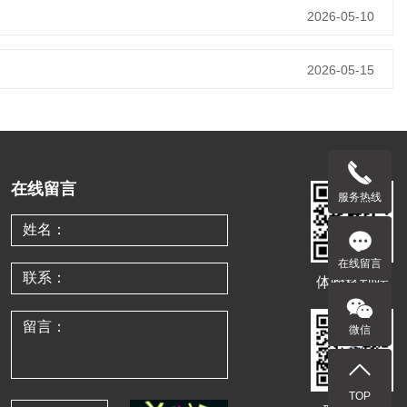
2026-05-10
2026-05-15
在线留言
服务热线
在线留言
体验移动端
微信
TOP