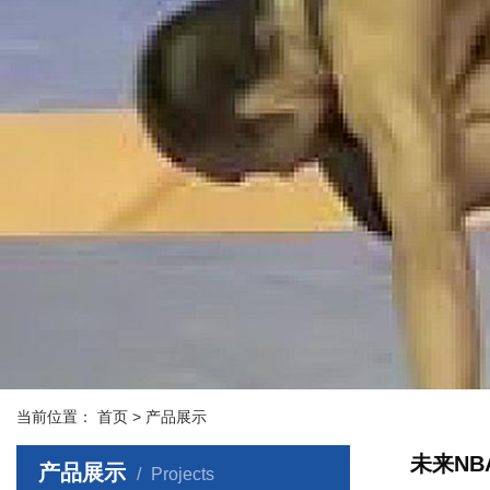
当前位置：
首页
> 产品展示
未来N
产品展示
Projects