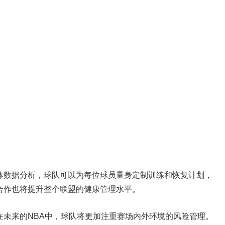
体数据分析，球队可以为每位球员量身定制训练和恢复计划，
合作也将提升整个联盟的健康管理水平。
未来的NBA中，球队将更加注重赛场内外环境的风险管理。