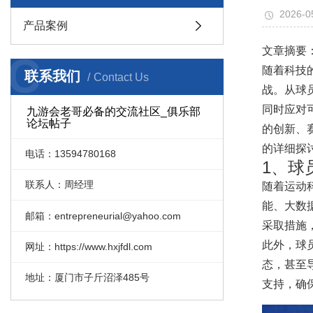
2026-0
产品案例
文章摘要
C
随着科技
联系我们
Contact Us
战。从球
同时应对
九游会老哥必备的交流社区_俱乐部
论坛帖子
的创新、
的详细探
电话：13594780168
1、球
联系人：周经理
随着运动
能、大数
邮箱：entrepreneurial@yahoo.com
采取措施
此外，球
网址：https://www.hxjfdl.com
态，甚至
地址：厦门市子斤沼泽485号
支持，确