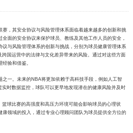
联赛，其安全协议与风险管理体系面临着越来越多的创新和挑
过全面的安全协议来保护球员、教练及其他工作人员的安全，
协议与风险管理体系的创新与挑战，分别为球员健康管理体系
及跨国运营中的法律与文化差异带来的风险。通过对这些方面
理经验和借鉴。
题之一。未来的NBA将更加依赖于高科技手段，例如人工智
过实时数据监控，球队可以更早地发现潜在的健康风险并及时
。篮球比赛的高强度和高压力环境可能会影响球员的心理状
健康领域的投入，通过专业心理顾问团队为球员提供全方位的