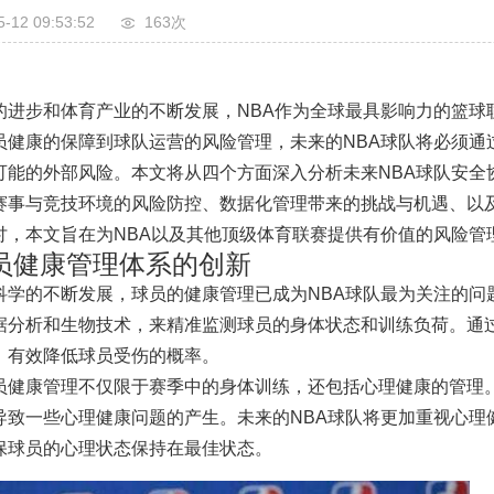
5-12 09:53:52
163次
：
的进步和体育产业的不断发展，NBA作为全球最具影响力的篮球
员健康的保障到球队运营的风险管理，未来的NBA球队将必须通
可能的外部风险。本文将从四个方面深入分析未来NBA球队安全
赛事与竞技环境的风险防控、数据化管理带来的挑战与机遇、以
讨，本文旨在为NBA以及其他顶级体育联赛提供有价值的风险管
员健康管理体系的创新
科学的不断发展，球员的健康管理已成为NBA球队最为关注的问
据分析和生物技术，来精准监测球员的身体状态和训练负荷。通
，有效降低球员受伤的概率。
员健康管理不仅限于赛季中的身体训练，还包括心理健康的管理
导致一些心理健康问题的产生。未来的NBA球队将更加重视心理
保球员的心理状态保持在最佳状态。