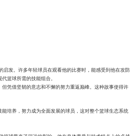
员的启发。许多年轻球员在观看他的比赛时，能感受到他在攻防
现代篮球所需的技能组合。
，但凭借坚韧的意志和不懈的努力重返巅峰。这种故事使得许
技能培养，努力成为全面发展的球员，这对整个篮球生态系统