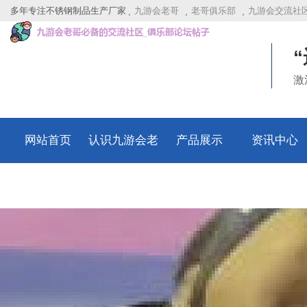
多年专注不锈钢制品生产厂家
九游会老哥
老哥俱乐部
九游会交流社
激
网站首页
认识九游会老
产品展示
资讯中心
哥