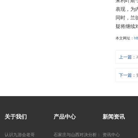
朱利叶斯
表现，为
同时，兰
疑将继续
本文网址：
ht
上一篇：
下一篇：
关于我们
产品中心
新闻资讯
认识九游会老哥
石家庄与山西对决分析：
资讯中心