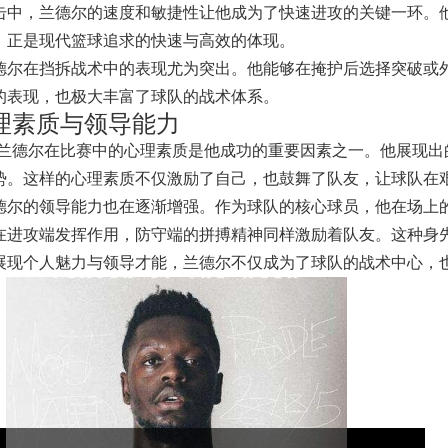
击中，兰德尔的速度和敏捷性让他成为了快速进攻的关键一环。
，正是现代篮球追求的快速与高效的体现。
德尔在挡拆战术中的表现尤为突出。他能够在掩护后选择突破或
的表现，也极大丰富了球队的战术体系。
理素质与领导能力
·兰德尔在比赛中的心理素质是他成功的重要因素之一。他展现
势。这样的心理素质不仅激励了自己，也鼓舞了队友，让球队在
德尔的领导能力也在逐渐增强。作为球队的核心球员，他在场上
在进攻端发挥作用，防守端的拼搏精神同样激励着队友。这种身
展现个人魅力与领导才能，兰德尔不仅成为了球队的战术中心，