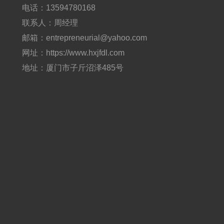
电话：13594780168
联系人：周经理
邮箱：entrepreneurial@yahoo.com
网址：https://www.hxjfdl.com
地址：厦门市子斤沼泽485号