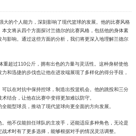
和强大的个人能力，深刻影响了现代篮球的发展。他的比赛风格
。本文将从四个方面探讨兰德尔的比赛风格，包括他的身体素
发与影响。通过这些方面的分析，我们将更深入地理解兰德尔
，体重超过110公斤，拥有出色的力量与灵活性。这种身材使他
发力和迅捷的步伐也让他在进攻端展现了多样化的得分手段，
，可以在对抗中保持控球，制造出投篮机会。他的跳投和三分
技术结合，让他在比赛中变得更加难以防守。
的全能型球员，推动了现代篮球向更全面的方向发展。
色。他不仅能担任球队的主攻手，还能适应多种角色，无论是
定战术时有了更多选择，能够根据对手的情况灵活调整。