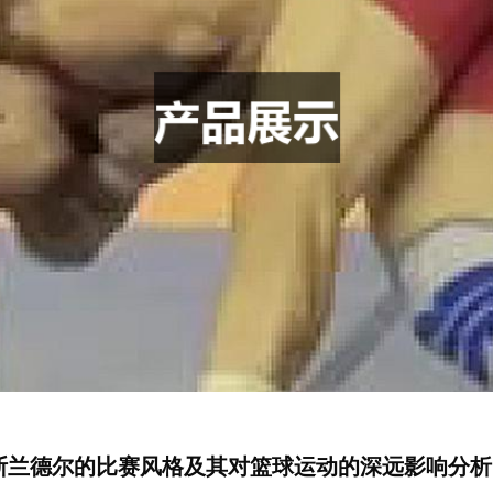
斯兰德尔的比赛风格及其对篮球运动的深远影响分析