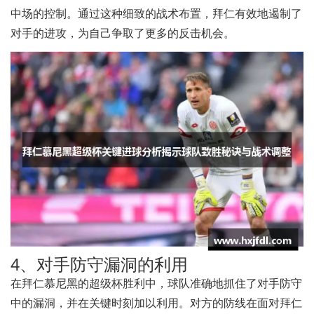
中场的控制。通过这种细致的战术布置，拜仁有效地遏制了
对手的进攻，为自己争取了更多的反击机会。
4、对手防守漏洞的利用
在拜仁慕尼黑的超级杯胜利中，球队准确地抓住了对手防守
中的漏洞，并在关键时刻加以利用。对方的防线在面对拜仁