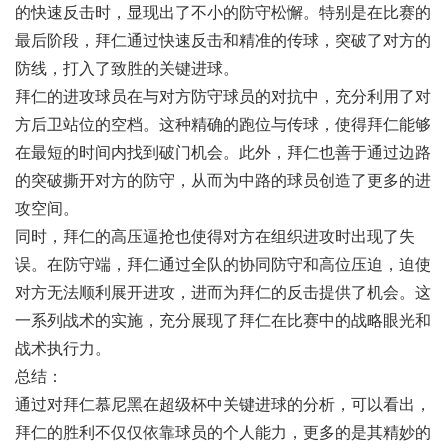
的快速反击时，显现出了不小的防守松懈。特别是在比赛的
最后阶段，拜仁通过快速反击和精准的传球，突破了对方的
防线，打入了致胜的关键进球。
拜仁的进攻球员在与对方防守球员的对抗中，充分利用了对
方后卫站位的空档。这种精确的跑位与传球，使得拜仁能够
在最短的时间内找到破门机会。此外，拜仁也善于通过边路
的突破撕开对方的防守，从而为中路的球员创造了更多的进
攻空间。
同时，拜仁的高压逼抢也使得对方在组织进攻时出现了失
误。在防守端，拜仁通过全队的协同防守和高位压迫，迫使
对方无法顺利展开进攻，进而为拜仁的反击提供了机会。这
一系列战术的实施，充分展现了拜仁在比赛中的战略眼光和
战术执行力。
总结：
通过对拜仁慕尼黑在超级杯中关键进球的分析，可以看出，
拜仁的胜利不仅仅依靠球员的个人能力，更多的是其精妙的