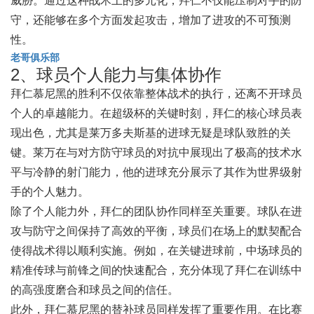
威胁。通过这种战术上的多元化，拜仁不仅能压制对手的防
守，还能够在多个方面发起攻击，增加了进攻的不可预测
性。
老哥俱乐部
2、球员个人能力与集体协作
拜仁慕尼黑的胜利不仅依靠整体战术的执行，还离不开球员
个人的卓越能力。在超级杯的关键时刻，拜仁的核心球员表
现出色，尤其是莱万多夫斯基的进球无疑是球队致胜的关
键。莱万在与对方防守球员的对抗中展现出了极高的技术水
平与冷静的射门能力，他的进球充分展示了其作为世界级射
手的个人魅力。
除了个人能力外，拜仁的团队协作同样至关重要。球队在进
攻与防守之间保持了高效的平衡，球员们在场上的默契配合
使得战术得以顺利实施。例如，在关键进球前，中场球员的
精准传球与前锋之间的快速配合，充分体现了拜仁在训练中
的高强度磨合和球员之间的信任。
此外，拜仁慕尼黑的替补球员同样发挥了重要作用。在比赛