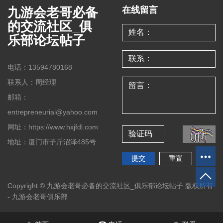
九游会老哥必备
在线留言
的交流社区_俱
乐部论坛帖子
电话：13594780168
联系人：周经理
邮箱：
entrepreneurial@yahoo.com
网址：https://www.hxjfdl.com
地址：厦门市子斤沼泽485号
Copyright © 九游会老哥必备的交流社区_俱乐部论坛帖子 版权所有
-
九游会老哥俱乐部