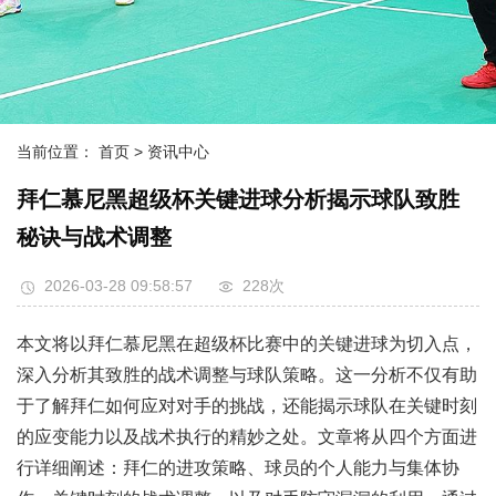
当前位置：
首页
> 资讯中心
拜仁慕尼黑超级杯关键进球分析揭示球队致胜
秘诀与战术调整
2026-03-28 09:58:57
228次
本文将以拜仁慕尼黑在超级杯比赛中的关键进球为切入点，
深入分析其致胜的战术调整与球队策略。这一分析不仅有助
于了解拜仁如何应对对手的挑战，还能揭示球队在关键时刻
的应变能力以及战术执行的精妙之处。文章将从四个方面进
行详细阐述：拜仁的进攻策略、球员的个人能力与集体协