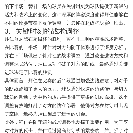
的下半场，替补上场的球员在关键时刻为球队提供了新鲜的
活力和战术上的变化。这种深厚的阵容深度使得拜仁能够在
不同的比赛节奏下灵活调整，并最终在超级杯决赛中胜出。
3、关键时刻的战术调整
拜仁慕尼黑在超级杯的胜利，离不开主帅的精准战术调整。
在比赛的上半场，拜仁对对方的防守体系进行了深度分析，
并在下半场做出了针对性的战术调整。通过改变进攻方式和
调整球员站位，拜仁成功打破了对方的防线，最终通过关键
进球决定了比赛的胜负。
具体而言，拜仁在比赛的后半段通过加强边路进攻，对对手
的防线施加了更大的压力。球队通过快速的边路传中与切入
球员的跑动，为中路的攻击手提供了更多的进攻选择。这个
调整有效地打乱了对方的防守部署，使得对方在防守时出现
了空隙，最终为拜仁创造了进球的机会。
此外，拜仁在防守端的战术调整也发挥了重要作用。为了应
对对方的反击，拜仁通过提高防守线的紧密度，并加强了对