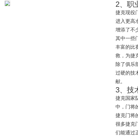
2、职
捷克现役
进入更高
增添了不
其中一些
丰富的比
救，为捷
除了俱乐
过硬的技
献。
3、技
捷克国家
中，门将
捷克门将
很多捷克
们能通过