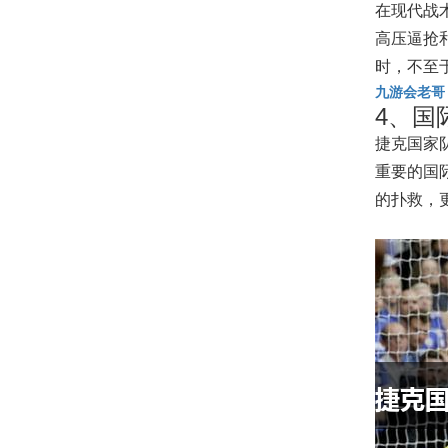
在现代战
高压逼抢
时，不至
九游会老哥
4、国
捷克国家
重要的国
的扑救，