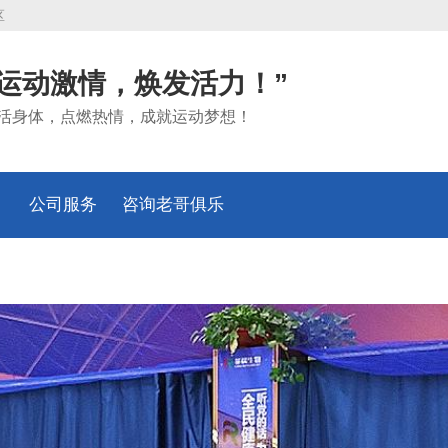
区
“运动激情，焕发活力！”
活身体，点燃热情，成就运动梦想！
公司服务
咨询老哥俱乐
部