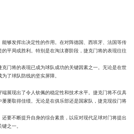
，能够发挥出决定性的作用。在对阵德国、西班牙、法国等传
贵的平局或胜利。特别是在淘汰赛阶段，捷克门将的表现往往
捷克门将的表现已成为球队成功的关键因素之一。无论是在世
成为了球队防线的坚实屏障。
守端展现出了令人钦佩的稳定性和技术水平。捷克门将不仅具
中屡屡取得佳绩。无论是在俱乐部还是国家队，捷克现役门将
，还要不断提升自身的综合素质，以应对现代足球对门将提出
关键之一。