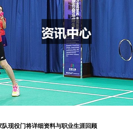
家队现役门将详细资料与职业生涯回顾