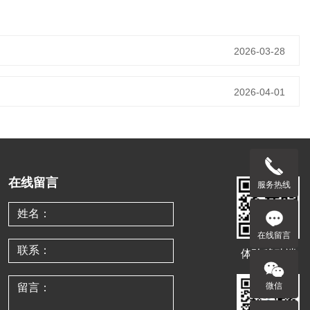
2026-03-28
2026-04-01
在线留言
服务热线
在线留言
体验移动端
微信