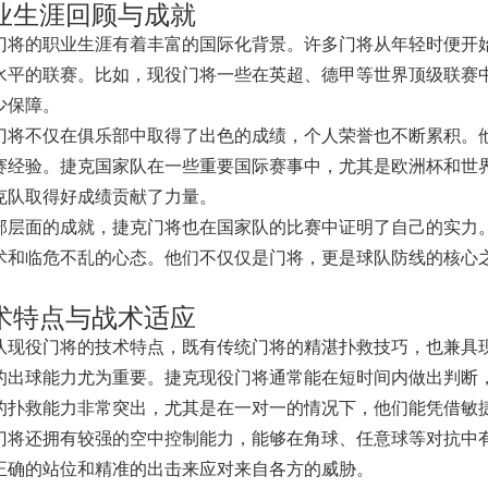
业生涯回顾与成就
门将的职业生涯有着丰富的国际化背景。许多门将从年轻时便开
水平的联赛。比如，现役门将一些在英超、德甲等世界顶级联赛
少保障。
门将不仅在俱乐部中取得了出色的成绩，个人荣誉也不断累积。
赛经验。捷克国家队在一些重要国际赛事中，尤其是欧洲杯和世
克队取得好成绩贡献了力量。
部层面的成就，捷克门将也在国家队的比赛中证明了自己的实力
术和临危不乱的心态。他们不仅仅是门将，更是球队防线的核心
术特点与战术适应
队现役门将的技术特点，既有传统门将的精湛扑救技巧，也兼具
的出球能力尤为重要。捷克现役门将通常能在短时间内做出判断
的扑救能力非常突出，尤其是在一对一的情况下，他们能凭借敏
门将还拥有较强的空中控制能力，能够在角球、任意球等对抗中
正确的站位和精准的出击来应对来自各方的威胁。