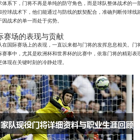
术体系下，门将不再是单纯的防守角色，而是球队整体战术的一
和控球战术下，他们能通过与防线的默契配合，准确判断传球线
于因战术的单一而处于劣势。
际赛场的表现与贡献
队在国际赛场上的表现，一直以来都与门将的发挥息息相关。门
际赛事中，尤其是欧洲杯和世界杯的比赛中，依靠门将的精彩表
更体现在关键时刻的冷静处理。