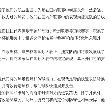
始了他们的职业生涯，先是在国内联赛中崭露头角，然后逐步
中效力过的球员，他们在国内外联赛中的表现为捷克队的防线
他们往往代表俱乐部参加欧冠、欧洲联赛等顶级赛事，积累了
界杯预选赛中，也多次依赖这些经验丰富的门将做出关键扑
。在欧洲杯、世界杯等国际大赛上，捷克队的门将屡次展现了
之一。捷克国家队在国际大赛中的稳定表现，离不开门将的贡
现代门将的球场视野和传球能力。在现代足球的快速攻防转换
，并有效传递球权，帮助球队快速展开反击。
捷的反应和准确的判断来封锁对方的进攻路线。除了扑救外，
有效清除威胁。此外，捷克门将的定位球防守也相当强悍，他