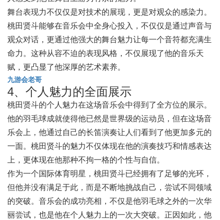
舞台表现力不仅仅是对技术的展现，更是对观众的感染力。
桃田贤斗能够在音乐会中全身心投入，不仅仅是通过声音与
观众对话，更通过他强大的舞台魅力让每一个音符都充满生
命力。这种从容不迫的表现风格，不仅展现了他的音乐天
赋，更凸显了他深厚的艺术素养。
九游会老哥
4、个人魅力的全面展示
桃田贤斗的个人魅力在这场音乐会中得到了全方位的展示。
他的羽毛球成就使得他已然是世界级的运动员，但在这场音
乐会上，他通过自己的长笛演奏让人们看到了他更加多元的
一面。桃田贤斗的魅力不仅体现在他的演奏技巧和情感表达
上，更体现在他那种不拘一格的个性与自信。
作为一个国际体育明星，桃田贤斗已经拥有了足够的光环，
但他并没有满足于此，而是不断地挑战自己，尝试不同领域
的突破。音乐会的成功亮相，不仅是他羽毛球之外的一次华
丽尝试，也是他在个人魅力上的一次大突破。正因如此，他