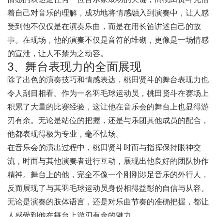
着自己对音乐的理解，成功地将情感融入到演奏中，让人感
受到他不仅仅是在演奏乐曲，而是在用长笛讲述自己的故
事。在现场，他的演奏不仅是音符的堆砌，更像是一场情感
的宣泄，让人不禁为之动容。
3、舞台表现力的全面展现
除了出色的演奏技巧和情感表达，桃田贤斗的舞台表现力也
令人刮目相看。作为一名羽毛球运动员，桃田贤斗在赛场上
积累了大量的比赛经验，这让他在音乐会的舞台上也显得游
刃有余。无论是站位的把握，还是与乐团其他成员的配合，
他都表现得极为专业，毫不怯场。
在音乐会的演出过程中，桃田贤斗时而与指挥保持眼神交
流，时而与其他演奏者进行互动，展现出他良好的团队协作
精神。舞台上的他，完全不像一个刚刚涉足音乐的外行人，
反而展现了与其羽毛球运动员身份相得益彰的自信与从容。
无论是演奏的肢体语言，还是对乐曲节奏的准确把握，都让
人感受到他在舞台上游刃有余的魅力。