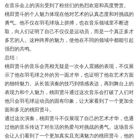
在音乐会上的演出受到了粉丝们的热烈欢迎和高度赞赏。
桃田贤斗的个人魅力体现在他对艺术的认真态度和对挑战的
勇气。他不仅在羽毛球场上拼搏，也在音乐领域里不断进
取，向人们证明了自己不仅仅是运动员，而是一个真正多才
多艺的人。这种跨界的魅力，使他在不同的领域中都能引起
强烈的共鸣。
总结：
桃田贤斗的音乐会亮相无疑是一次令人震撼的表现，不仅展
示了他在羽毛球之外的另一面才华，也证明了他在艺术方面
的独特魅力。从长笛演奏的技巧到情感表达，再到舞台上的
表现力和个人魅力，桃田贤斗通过这次音乐会打破了人们对
他只会羽毛球运动员的固有印象，让大家看到了一个更加全
面和多元的桃田贤斗。
通过这次演奏，桃田贤斗不仅展现了自己的艺术才华，也通
过他的音乐传达了对生活的热爱与对挑战的勇气。这场音乐
会让人们看到了一个更加真实且充满魅力的桃田贤斗，他的