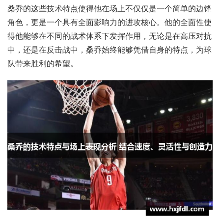
桑乔的这些技术特点使得他在场上不仅仅是一个简单的边锋
角色，更是一个具有全面影响力的进攻核心。他的全面性使
得他能够在不同的战术体系下发挥作用，无论是在高压对抗
中，还是在反击战中，桑乔始终能够凭借自身的特点，为球
队带来胜利的希望。