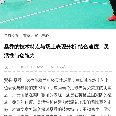
当前位置：
首页
> 资讯中心
桑乔的技术特点与场上表现分析 结合速度、灵
活性与创造力
2026-05-30 10:02:21
156次
贾登·桑乔，这位英格兰年轻天才球员，凭借其在场上的出
色表现与独特的技术特点，成为当今足球界备受关注的明星
之一。无论是在德甲赛场的表现，还是在英格兰国家队的征
战，桑乔的速度、灵活性和创造力都深刻地影响着比赛的走
势。本篇文章将深入探讨桑乔的技术特点，围绕速度、灵活