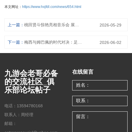
本文网址：
https://www.hxjfdl.com/news/654.html
上一篇：
桃田贤斗惊艳亮相音乐会 展现长笛演奏才华引爆全场掌声
2026-05-29
下一篇：
梅西与姆巴佩的时代对决：足球之王未来的王座之争
2026-06-02
九游会老哥必备
在线留言
的交流社区_俱
乐部论坛帖子
电话：13594780168
联系人：周经理
邮箱：