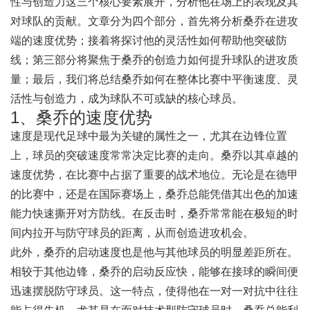
性与创造力这三个核心要素展开，分析他在场上的表现及其
对球队的贡献。文章分为四个部分，首先将分析桑乔在进攻
端的速度优势；接着将探讨他的灵活性如何帮助他突破防
线；第三部分将聚焦于桑乔的创造力如何提升球队的进攻质
量；最后，我们将总结桑乔如何在整体比赛中平衡速度、灵
活性与创造力，成为球队不可或缺的核心球员。
1、桑乔的速度优势
速度是现代足球中最为关键的属性之一，尤其在边锋位置
上，球员的突破速度常常决定比赛的走向。桑乔以其卓越的
速度优势，在比赛中占据了重要的战术地位。无论是在德甲
的比赛中，还是在国际赛场上，桑乔总能凭借其出色的加速
能力快速撕开对方防线。在反击时，桑乔常常能在极短的时
间内拉开与防守球员的距离，从而创造进攻机会。
此外，桑乔的启动速度也是他与其他球员的明显差距所在。
相较于其他边锋，桑乔的启动反应快，能够在接球的瞬间便
迅速摆脱防守球员。这一特点，使得他在一对一对抗中往往