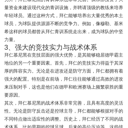
量资金来建设现代化的青训设施，并聘请顶级的教练来培养
年轻球员。通过这种方式，拜仁能够培养出大量优秀的本土
球员，为球队提供源源不断的竞争力。例如，像穆勒、基米
希这样的球员都曾从拜仁青训系统走出来，成为球队的中坚
力量。
3、强大的竞技实力与战术体系
拜仁慕尼黑在竞技层面的强大优势，是其能够稳居德甲霸主
地位的另一个重要因素。首先，拜仁的竞技实力得益于其深
厚的阵容实力。无论是在进攻还是防守方面，拜仁都拥有着
强大的配置。特别是在前场，拜仁往往能够通过高效的进攻
来压制对手，这也是他们在德甲和欧洲赛场上频繁获胜的重
要原因。
其次，拜仁慕尼黑的战术体系非常完善，且具有高度的灵活
性。无论是防守反击还是控球主导，拜仁都能够根据对手的
不同特点做出适应性的调整。历史上，拜仁经历了不同的战
术体系，比如早期的控球足球、后来的高位压迫等，这些战