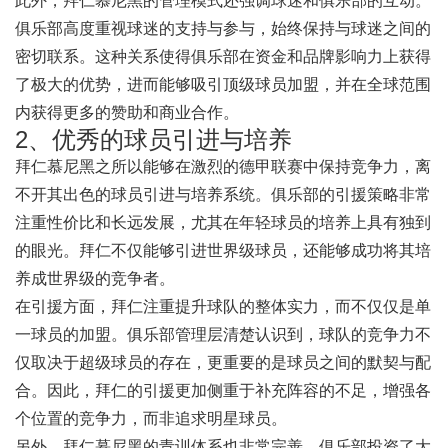
此外，拜仁慕尼黑的管理模式还强调球迷和俱乐部的互动。
俱乐部高度重视球迷的支持与参与，始终保持与球迷之间的
密切联系。这种关系使得俱乐部在资金和品牌影响力上获得
了极大的优势，进而能够吸引顶级球员加盟，并在全球范围
内获得更多的赞助和商业合作。
2、优秀的球员引进与培养
拜仁慕尼黑之所以能够在激烈的德甲联赛中保持竞争力，离
不开其出色的球员引进与培养系统。俱乐部的引援策略非常
注重性价比和长远发展，尤其在年轻球员的培养上具有独到
的眼光。拜仁不仅能够引进世界级球员，还能够成功将其培
养成世界级的竞争者。
在引援方面，拜仁注重提升球队的整体实力，而不仅仅是单
一球员的加盟。俱乐部管理层清楚认识到，球队的竞争力不
仅取决于超级球员的存在，更重要的是球员之间的默契与配
合。因此，拜仁的引援更加侧重于补充阵容的不足，增强各
个位置的竞争力，而非追求明星球员。
另外，拜仁慕尼黑的青训体系也非常完善。俱乐部投资了大