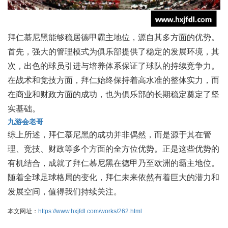
拜仁慕尼黑能够稳居德甲霸主地位，源自其多方面的优势。
首先，强大的管理模式为俱乐部提供了稳定的发展环境，其
次，出色的球员引进与培养体系保证了球队的持续竞争力。
在战术和竞技方面，拜仁始终保持着高水准的整体实力，而
在商业和财政方面的成功，也为俱乐部的长期稳定奠定了坚
实基础。
九游会老哥
综上所述，拜仁慕尼黑的成功并非偶然，而是源于其在管
理、竞技、财政等多个方面的全方位优势。正是这些优势的
有机结合，成就了拜仁慕尼黑在德甲乃至欧洲的霸主地位。
随着全球足球格局的变化，拜仁未来依然有着巨大的潜力和
发展空间，值得我们持续关注。
本文网址：
https://www.hxjfdl.com/works/262.html