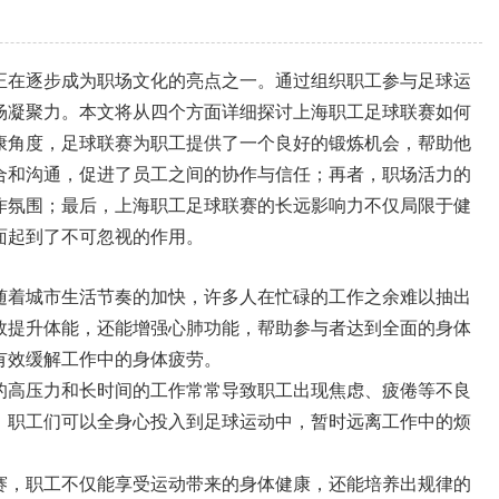
正在逐步成为职场文化的亮点之一。通过组织职工参与足球运
场凝聚力。本文将从四个方面详细探讨上海职工足球联赛如何
康角度，足球联赛为职工提供了一个良好的锻炼机会，帮助他
合和沟通，促进了员工之间的协作与信任；再者，职场活力的
作氛围；最后，上海职工足球联赛的长远影响力不仅局限于健
面起到了不可忽视的作用。
随着城市生活节奏的加快，许多人在忙碌的工作之余难以抽出
效提升体能，还能增强心肺功能，帮助参与者达到全面的身体
有效缓解工作中的身体疲劳。
的高压力和长时间的工作常常导致职工出现焦虑、疲倦等不良
，职工们可以全身心投入到足球运动中，暂时远离工作中的烦
赛，职工不仅能享受运动带来的身体健康，还能培养出规律的