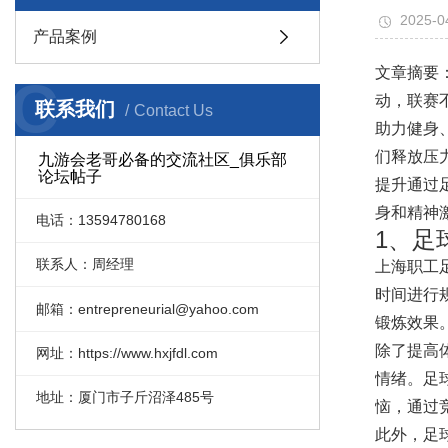
2025-0
产品案例
文章摘要
C
动，联赛
联系我们
Contact Us
助力健身
们释放压
九游会老哥必备的交流社区_俱乐部
论坛帖子
提升通过
身和精神
电话：13594780168
1、足
联系人：周经理
上海职工
时间进行
邮箱：entrepreneurial@yahoo.com
锻炼效果
除了提高
网址：https://www.hxjfdl.com
情绪。足
地址：厦门市子斤沼泽485号
恼，通过
此外，足