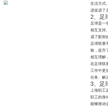
生活方式
进促进了
2、足
足球是一
相互支持
成了默契
足球联赛
验，提升
相互理解
在足球联
工作中更
任务、解
3、足
上海职工
职工的身
能够推动