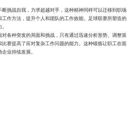
不断挑战自我，力求超越对手，这种精神同样可以迁移到职场
和工作方法，提升个人和团队的工作效能。足球联赛所塑造的
力。
面对各种突发的局面和挑战，只有通过迅速分析形势、调整策
和比赛提高了应对复杂工作问题的能力。这种锻炼让职工在面
动企业持续发展。