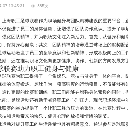
4-07 13:45:31
385次
：上海职工足球联赛作为职场健身与团队精神建设的重要平台，
不仅促进了员工的身体健康，还增强了团队协作意识、提升了职
、强化团队精神，并为职场文化注入新活力。首先，从健身和健
力，保持身心健康；其次，团队精神的培养通过球场上的默契配
足球运动激发了员工的竞争意识和创新精神，形成积极向上的工
激励，还在推动职场文化向更加健康、协作、创新的方向发展方
球联赛助力职工健身与健康
足球联赛为职工提供了一个集娱乐、竞技与健身于一体的平台。
规律的体育锻炼。足球作为一项高强度的运动项目，不仅能够有
。通过定期的比赛和训练，职工们能够在增强身体素质的同时，
体能，足球运动还有助于减轻职工的心理压力。现代职场环境中
球联赛的举办提供了一个让职工释放压力的渠道。在比赛过程中
竞技和运动带来的快乐，促进心理的放松和情绪的调节。
球运动对提升职工的生活质量也具有积极意义。通过参与足球联