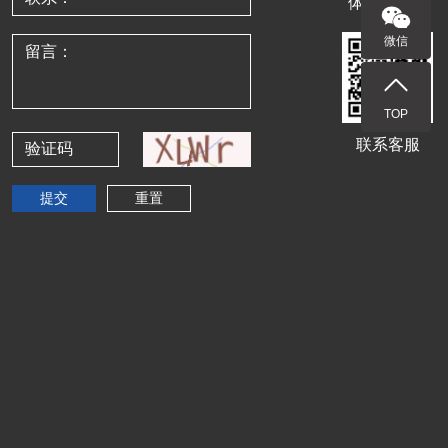
体验移动端
微信
TOP
联系客服