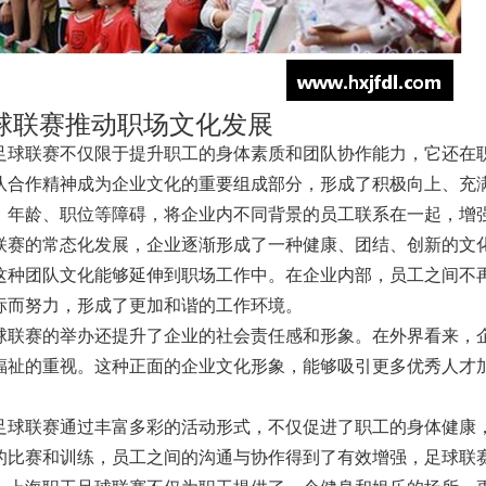
球联赛推动职场文化发展
足球联赛不仅限于提升职工的身体素质和团队协作能力，它还在
队合作精神成为企业文化的重要组成部分，形成了积极向上、充
、年龄、职位等障碍，将企业内不同背景的员工联系在一起，增
联赛的常态化发展，企业逐渐形成了一种健康、团结、创新的文
这种团队文化能够延伸到职场工作中。在企业内部，员工之间不
标而努力，形成了更加和谐的工作环境。
球联赛的举办还提升了企业的社会责任感和形象。在外界看来，
福祉的重视。这种正面的企业文化形象，能够吸引更多优秀人才
足球联赛通过丰富多彩的活动形式，不仅促进了职工的身体健康
的比赛和训练，员工之间的沟通与协作得到了有效增强，足球联