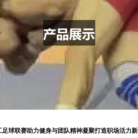
工足球联赛助力健身与团队精神凝聚打造职场活力新