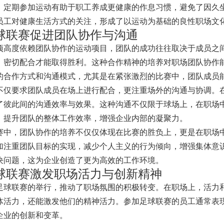
。定期参加运动有助于职工养成更健康的作息习惯，避免了因久
员工对健康生活方式的关注，形成了以运动为基础的良性职场文
球联赛促进团队协作与沟通
项高度依赖团队协作的运动项目，团队的成功往往取决于成员之
、密切配合才能取得胜利。这种合作精神的培养对职场团队协作
的合作方式和沟通模式，尤其是在紧张激烈的比赛中，团队成员
不仅要求团队成员在场上进行配合，更注重场外的沟通与协调。
了彼此间的沟通效率与效果。这种沟通不仅限于球场上，在职场
，提升团队的整体工作效率，增强企业内部的凝聚力。
赛中，团队协作的培养不仅仅体现在比赛的胜负上，更是在职场
加注重团队目标的实现，减少个人主义的行为倾向，增强集体意
决问题，这为企业创造了更为高效的工作环境。
球联赛激发职场活力与创新精神
足球联赛的举行，推动了职场氛围的积极转变。在职场上，活力
体活力，还能激发他们的精神活力。参加足球联赛的员工通常表
企业的创新和变革。