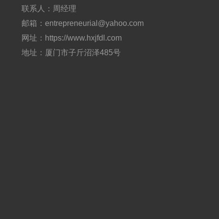
联系人：周经理
邮箱：entrepreneurial@yahoo.com
网址：https://www.hxjfdl.com
地址：厦门市子斤沼泽485号