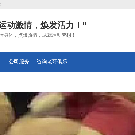
区
“运动激情，焕发活力！”
活身体，点燃热情，成就运动梦想！
公司服务
咨询老哥俱乐
部