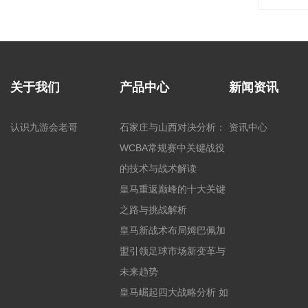
关于我们
产品中心
新闻资讯
认识九游会老哥
石家庄与山西对决分析：
资讯中心
WCBA常规赛中关键战役
的技术与战术解读
皇马重返巅峰的十大关键
之路与挑战解析
皇马新战术布局姆巴佩加
盟引领足球市场新变革与
未来趋势
皇马崛起四大战略分析 如