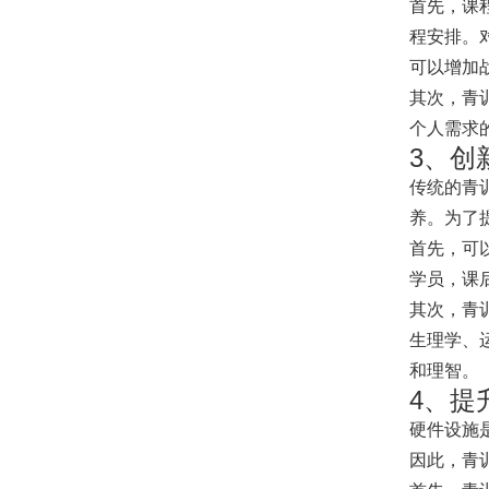
首先，课
程安排。
可以增加
其次，青
个人需求
3、创
传统的青
养。为了
首先，可
学员，课
其次，青
生理学、
和理智。
4、提
硬件设施
因此，青