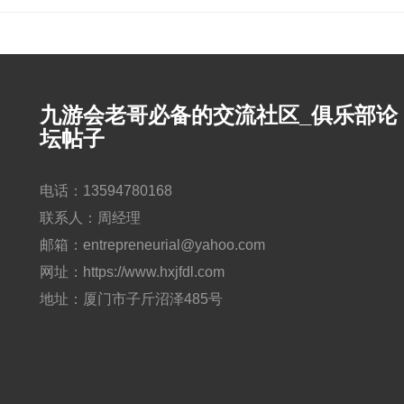
九游会老哥必备的交流社区_俱乐部论
坛帖子
电话：13594780168
联系人：周经理
邮箱：entrepreneurial@yahoo.com
网址：https://www.hxjfdl.com
地址：厦门市子斤沼泽485号