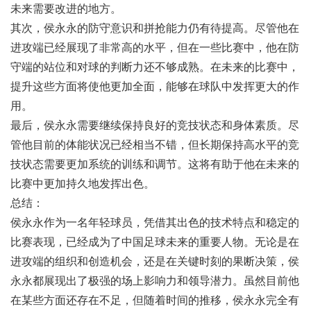
未来需要改进的地方。
其次，侯永永的防守意识和拼抢能力仍有待提高。尽管他在
进攻端已经展现了非常高的水平，但在一些比赛中，他在防
守端的站位和对球的判断力还不够成熟。在未来的比赛中，
提升这些方面将使他更加全面，能够在球队中发挥更大的作
用。
最后，侯永永需要继续保持良好的竞技状态和身体素质。尽
管他目前的体能状况已经相当不错，但长期保持高水平的竞
技状态需要更加系统的训练和调节。这将有助于他在未来的
比赛中更加持久地发挥出色。
总结：
侯永永作为一名年轻球员，凭借其出色的技术特点和稳定的
比赛表现，已经成为了中国足球未来的重要人物。无论是在
进攻端的组织和创造机会，还是在关键时刻的果断决策，侯
永永都展现出了极强的场上影响力和领导潜力。虽然目前他
在某些方面还存在不足，但随着时间的推移，侯永永完全有