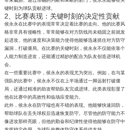
带来威胁。通过准确的判断和果断的射门，侯永永能够在关
键时刻为球队贡献进球。
2、比赛表现：关键时刻的决定性贡献
侯永永在比赛中的表现常常决定着比赛的走向。他的比赛风
格非常具有侵略性，常常能够在对方防线尚未稳固之前就发
起进攻。他的速度和决策能力使得他能够迅速抓住对方防守
漏洞，打破僵局。在比赛的关键时刻，侯永永不仅能依靠个
人能力制造进攻，还能通过精妙的配合为队友创造进球机
会。
在一些重要比赛中，侯永永的表现尤为突出。例如，在与某
强队的比赛中，侯永永不仅在上半场通过一脚远射打破僵
局，还通过精准的助攻帮助队友完成进球。此类表现彰显了
他在比赛中的高效性和临场应变能力。
此外，侯永永在防守端也有不错的表现。他能够快速回防，
帮助球队在丢失球权后迅速恢复防守。尽管他的防守能力不
像进攻那样亮眼，但他的勤奋和纪律性使得他能够在防守中
发挥稳定作用，为球队的整体防守体系提供支持。