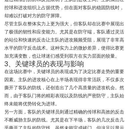
控球和进攻组织上占据优势，但在面对客队的稳固防线时，
却难以打破对方的防守屏障。
尽管主队在整体实力上更为强大，但客队却在比赛中展现出
了极强的韧性和应变能力。尤其是在防守端，客队通过灵活
的站位和快速的反击让主队的进攻频频受阻，展现了非常高
水平的防守反击战术。这种实力上的微妙差异，使得比赛更
加充满变数，也让球迷们感受到双方在实力层面的较量。
3、关键球员的表现与影响
在这场比赛中，关键球员的表现成为了决定比赛走势的重要
因素。主队的进攻核心在上半场表现得非常活跃，不仅多次
撕开了客队的防线，还创造出了几个高质量的进攻机会。然
而，由于客队门将的精彩表现以及防线的严密防守，主队始
终未能将优势转化为进球。
另一方面，客队的关键球员则通过精确的传球和高效的反击
不断威胁主队的防线。尤其是在下半场，客队的几次反击几
乎撕开了主队的防守线，虽然未能完成破门，但这足以显示