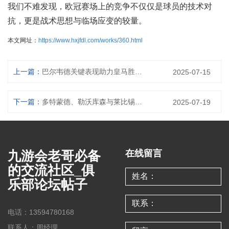
我们不难发现，欧冠赛场上的竞争不仅仅是球员的技术对
抗，更是战术思想与临场应变的较量。
本文网址：
https://www.hxjfdl.com/works/360.html
上一篇：
巴尔韦德关键表现助力皇马胜利 他在场上作用不可忽视
2025-07-15
下一篇：
多特蒙德、勒沃库森与莱比锡关注巴卡约科转会潜力的深层原因解析
2025-07-19
九游会老哥必备
在线留言
的交流社区_俱
乐部论坛帖子
电话：13594780168
联系人：周经理