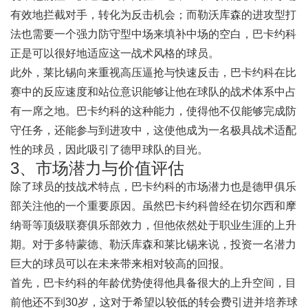
有效地拦截对手，转化为反击机会；而勒沃库森的进攻型打
法也需要一个强力防守型中场来填补中场的空白，巴卡约科
正是可以很好地适应这一战术风格的球员。
此外，莱比锡向来重视高压逼抢与快速反击，巴卡约科在比
赛中的反应速度和站位意识能够让他在球队的战术体系中占
有一席之地。巴卡约科的这种能力，使得他不仅能够完成防
守任务，还能参与到进攻中，这使他成为一名极具战术适配
性的球员，因此吸引了德甲球队的目光。
3、市场潜力与价值评估
除了球员的技战术特点，巴卡约科的市场潜力也是德甲俱乐
部关注他的一个重要原因。虽然巴卡约科曾经在切尔西和摩
纳哥等顶级联赛俱乐部效力，但他依然处于职业生涯的上升
期。对于多特蒙德、勒沃库森和莱比锡来说，投资一名潜力
巨大的球员可以在未来带来相对较高的回报。
首先，巴卡约科的年龄优势使得他具备很大的上升空间，目
前他还不到30岁，这对于希望以较低的转会费引进并培养球