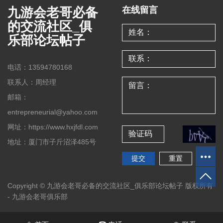
九游会老哥必备
在线留言
的交流社区_俱
乐部论坛帖子
电话：13594780168
联系人：周经理
邮箱：
entrepreneurial@yahoo.com
网址：https://www.hxjfdl.com
地址：厦门市子斤沼泽485号
Copyright © 九游会老哥必备的交流社区_俱乐部论坛帖子 版权所有
-
九游会老哥俱乐部