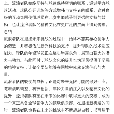
上。流浪者队始终坚持与球迷保持密切的联系，通过举办球
迷活动、球队公开训练等方式增强与支持者的联系。这种良
好的互动氛围使得球员在比赛中能感受到更强的支持与鼓
励，也让流浪者队的精神文化在更广泛的层面上得到传播。
总结：
流浪者队在迎接未来挑战的过程中，始终不忘其核心竞争力
的塑造，并积极借助新兴科技的支持，提升球队的战术适应
能力。球队的年轻球员正在逐步崭露头角，展现出强大的潜
力与动力。与此同时，球队文化的提升也为球员提供了坚强
的精神支持，让整个团队能够在困境中依然充满信心与力
量。
流浪者队的蜕变与成长，正是对未来无限可能的最好回应。
随着战略调整、科技创新、年轻力量的注入以及精神文化的
提升，流浪者队有望在未来的比赛中取得更大的突破，成为
一个真正具备全球竞争力的顶级俱乐部。在迎接新机遇的同
时，流浪者队也将在未来的挑战中不断超越自我，书写属于