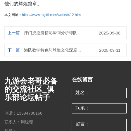
他们的辉煌篇章。
本文网址：
https://www.hxjfdl.com/works/412.html
上一篇：
津门虎逆袭精彩瞬间分析球队如何从落后到逆转获胜
2025-09-08
下一篇：
港队教学特色与球迷文化深度剖析：从训练到激情背后的故事与精神
2025-09-11
九游会老哥必备
在线留言
的交流社区_俱
乐部论坛帖子
电话：13594780168
联系人：周经理
邮箱：