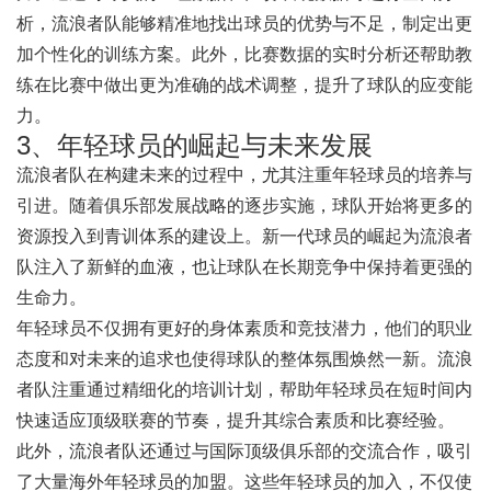
析，流浪者队能够精准地找出球员的优势与不足，制定出更
加个性化的训练方案。此外，比赛数据的实时分析还帮助教
练在比赛中做出更为准确的战术调整，提升了球队的应变能
力。
3、年轻球员的崛起与未来发展
流浪者队在构建未来的过程中，尤其注重年轻球员的培养与
引进。随着俱乐部发展战略的逐步实施，球队开始将更多的
资源投入到青训体系的建设上。新一代球员的崛起为流浪者
队注入了新鲜的血液，也让球队在长期竞争中保持着更强的
生命力。
年轻球员不仅拥有更好的身体素质和竞技潜力，他们的职业
态度和对未来的追求也使得球队的整体氛围焕然一新。流浪
者队注重通过精细化的培训计划，帮助年轻球员在短时间内
快速适应顶级联赛的节奏，提升其综合素质和比赛经验。
此外，流浪者队还通过与国际顶级俱乐部的交流合作，吸引
了大量海外年轻球员的加盟。这些年轻球员的加入，不仅使