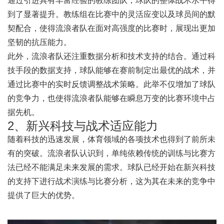
通过引进具有丰富经验的教练团队，球队的整体战术水平得
到了显著提升。教练组在比赛中的灵活应变以及球员间的默
契配合，使得流浪者队在面对高强度的比赛时，展现出更加
坚韧的抗压能力。
此外，流浪者队还注重数据分析和技术支持的结合。通过科
技手段的数据支持，球队能够在赛前制定出最优的战术，并
通过比赛中的实时反馈调整战术策略。此举不仅增加了球队
的竞争力，也使得流浪者队能够在瞬息万变的比赛环境中占
据先机。
2、新兴科技与战术适应能力
随着科技的迅速发展，体育领域的各项技术也得到了前所未
有的突破。流浪者队认识到，单纯依赖传统的训练与比赛方
法已经不能满足未来发展的需求。球队已经开始在新兴科技
的支持下进行战术演练与比赛分析，这为其在未来的竞争中
提供了巨大的优势。