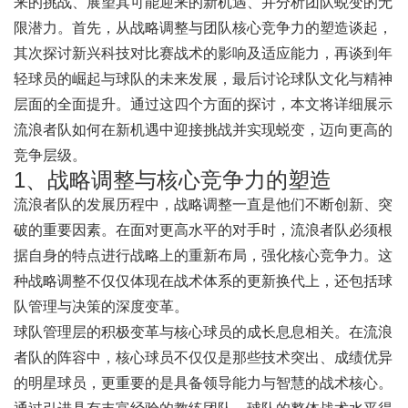
来的挑战、展望其可能迎来的新机遇、并分析团队蜕变的无
限潜力。首先，从战略调整与团队核心竞争力的塑造谈起，
其次探讨新兴科技对比赛战术的影响及适应能力，再谈到年
轻球员的崛起与球队的未来发展，最后讨论球队文化与精神
层面的全面提升。通过这四个方面的探讨，本文将详细展示
流浪者队如何在新机遇中迎接挑战并实现蜕变，迈向更高的
竞争层级。
1、战略调整与核心竞争力的塑造
流浪者队的发展历程中，战略调整一直是他们不断创新、突
破的重要因素。在面对更高水平的对手时，流浪者队必须根
据自身的特点进行战略上的重新布局，强化核心竞争力。这
种战略调整不仅仅体现在战术体系的更新换代上，还包括球
队管理与决策的深度变革。
球队管理层的积极变革与核心球员的成长息息相关。在流浪
者队的阵容中，核心球员不仅仅是那些技术突出、成绩优异
的明星球员，更重要的是具备领导能力与智慧的战术核心。