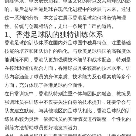
训练体系、球员成长历程、球迷文化的特点及其对球队的影
响，最后总结香港足球在现代化进程中的发展与未来。通过
这一系列的分析，本文旨在展示香港足球如何将激情与理
性、传统与创新相结合，走出一条属于自己的道路。
1、香港足球队的独特训练体系
香港足球的训练体系在国内外足球圈中独具特色，注重基础
技能的培养和团队协作的强化。与欧美足球强国的高强度体
能训练不同，香港队更加强调技术细节和战术配合，特别是
在控球和短传配合方面，香港球员具备较高的技术水平。训
练内容涵盖了球员的身体素质、技术能力及心理素质等多个
方面，充分体现了香港足球的全面性。
在日常训练中，香港队特别注重个体与团队的融合。教练员
强调球员在训练中不仅要关注自身的技术提升，还要学会与
队友建立默契。与其他地区的足球队相比，香港足球队的训
练体系较为灵活，依据球员的实际情况进行调整，个性化的
训练方法帮助球员更好地发挥潜力。