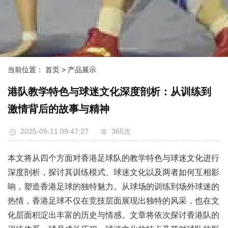
当前位置：
首页
> 产品展示
港队教学特色与球迷文化深度剖析：从训练到
激情背后的故事与精神
2025-09-11 09:47:27
365次
本文将从四个方面对香港足球队的教学特色与球迷文化进行
深度剖析，探讨其训练模式、球迷文化以及两者如何互相影
响，塑造香港足球的独特魅力。从球场的训练到场外球迷的
热情，香港足球不仅在竞技层面展现出独特的风采，也在文
化层面积淀出丰富的历史与情感。文章将依次探讨香港队的