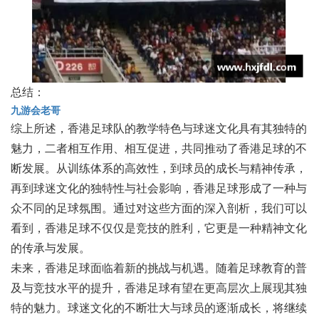
总结：
九游会老哥
综上所述，香港足球队的教学特色与球迷文化具有其独特的
魅力，二者相互作用、相互促进，共同推动了香港足球的不
断发展。从训练体系的高效性，到球员的成长与精神传承，
再到球迷文化的独特性与社会影响，香港足球形成了一种与
众不同的足球氛围。通过对这些方面的深入剖析，我们可以
看到，香港足球不仅仅是竞技的胜利，它更是一种精神文化
的传承与发展。
未来，香港足球面临着新的挑战与机遇。随着足球教育的普
及与竞技水平的提升，香港足球有望在更高层次上展现其独
特的魅力。球迷文化的不断壮大与球员的逐渐成长，将继续