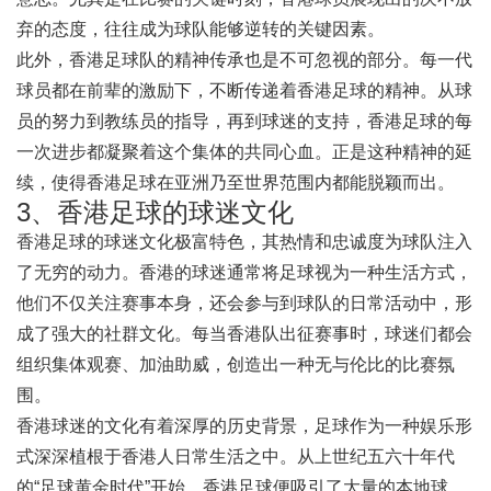
弃的态度，往往成为球队能够逆转的关键因素。
此外，香港足球队的精神传承也是不可忽视的部分。每一代
球员都在前辈的激励下，不断传递着香港足球的精神。从球
员的努力到教练员的指导，再到球迷的支持，香港足球的每
一次进步都凝聚着这个集体的共同心血。正是这种精神的延
续，使得香港足球在亚洲乃至世界范围内都能脱颖而出。
3、香港足球的球迷文化
香港足球的球迷文化极富特色，其热情和忠诚度为球队注入
了无穷的动力。香港的球迷通常将足球视为一种生活方式，
他们不仅关注赛事本身，还会参与到球队的日常活动中，形
成了强大的社群文化。每当香港队出征赛事时，球迷们都会
组织集体观赛、加油助威，创造出一种无与伦比的比赛氛
围。
香港球迷的文化有着深厚的历史背景，足球作为一种娱乐形
式深深植根于香港人日常生活之中。从上世纪五六十年代
的“足球黄金时代”开始，香港足球便吸引了大量的本地球