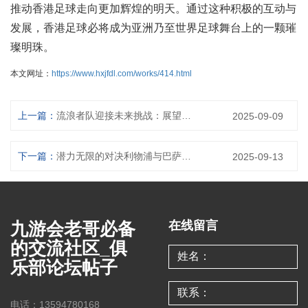
推动香港足球走向更加辉煌的明天。通过这种积极的互动与
发展，香港足球必将成为亚洲乃至世界足球舞台上的一颗璀
璨明珠。
本文网址：
https://www.hxjfdl.com/works/414.html
上一篇：
流浪者队迎接未来挑战：展望新机遇与团队蜕变的无限可能
2025-09-09
下一篇：
潜力无限的对决利物浦与巴萨的巅峰较量历史篇章再度上演
2025-09-13
九游会老哥必备
在线留言
的交流社区_俱
乐部论坛帖子
电话：13594780168