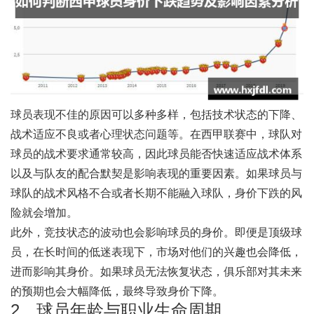
球员表现不佳的原因可以多种多样，包括技术状态的下降、
战术适应不良或者心理状态问题等。在西甲联赛中，球队对
球员的战术要求通常较高，因此球员能否快速适应战术体系
以及与队友的配合默契是影响表现的重要因素。如果球员与
球队的战术风格不合或者长期不能融入球队，身价下跌的风
险就会增加。
此外，竞技状态的波动也会影响球员的身价。即便是顶级球
员，在长时间的低迷表现下，市场对他们的兴趣也会降低，
进而影响其身价。如果球员无法恢复状态，俱乐部对其未来
的预期也会大幅降低，最终导致身价下降。
2、球员年龄与职业生命周期