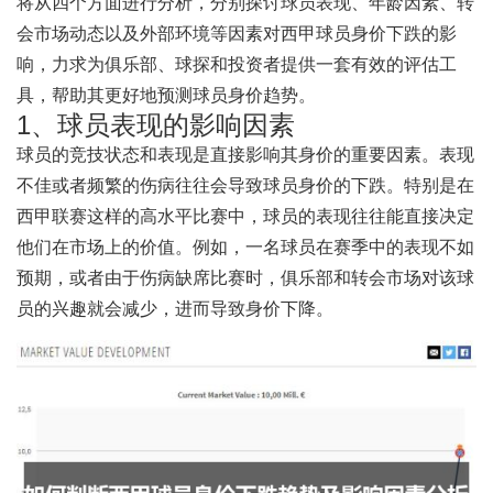
将从四个方面进行分析，分别探讨球员表现、年龄因素、转
会市场动态以及外部环境等因素对西甲球员身价下跌的影
响，力求为俱乐部、球探和投资者提供一套有效的评估工
具，帮助其更好地预测球员身价趋势。
1、球员表现的影响因素
球员的竞技状态和表现是直接影响其身价的重要因素。表现
不佳或者频繁的伤病往往会导致球员身价的下跌。特别是在
西甲联赛这样的高水平比赛中，球员的表现往往能直接决定
他们在市场上的价值。例如，一名球员在赛季中的表现不如
预期，或者由于伤病缺席比赛时，俱乐部和转会市场对该球
员的兴趣就会减少，进而导致身价下降。