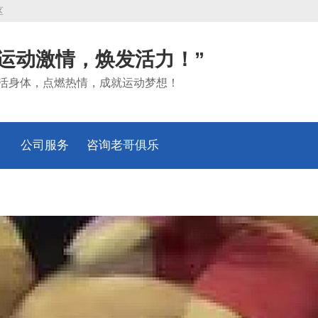
区
“运动激情，焕发活力！”
活身体，点燃热情，成就运动梦想！
公司服务
咨询老哥俱乐
部