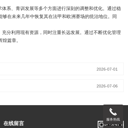
术体系、青训发展等多个方面进行深刻的调整和优化。通过稳
能够在未来几年中恢复其在法甲和欧洲赛场的统治地位。同
，充分利用现有资源，同时注重长远发展。通过不断优化管理
辉煌篇章。
2026-07-01
2026-07-06
服务热线
在线留言