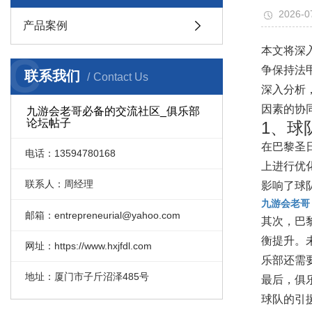
2026-0
产品案例
本文将深
C
争保持法
联系我们
Contact Us
深入分析
因素的协
九游会老哥必备的交流社区_俱乐部
论坛帖子
1、球
在巴黎圣
电话：13594780168
上进行优
联系人：周经理
影响了球
九游会老哥
邮箱：entrepreneurial@yahoo.com
其次，巴
衡提升。
网址：https://www.hxjfdl.com
乐部还需
地址：厦门市子斤沼泽485号
最后，俱
球队的引