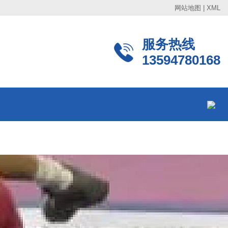
网站地图
|
XML
服务热线
13594780168