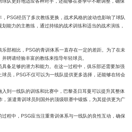
助球队更好地适应各种对手，还能够在赛季中不断调整，确保
，PSG经历了多次教练更换，战术风格的波动也影响了球队
规划能力的主教练，通过持续的战术训练和适当的战术演练，
乐部相比，PSG的青训体系一直存在一定的差距。为了在未
，并聘请经验丰富的教练来指导年轻球员。
员具备足够的潜力和能力。在这一过程中，俱乐部还需要加强
球员，PSG不仅可以为一线队提供更多选择，还能够在转会
融入到一线队的训练和比赛中，巴黎圣日耳曼可以提升其整体
作，派遣青训球员到国外的顶级联赛中锻炼，为其提供更为广
过程中，PSG应当注重青训体系与一线队的良性互动，确保