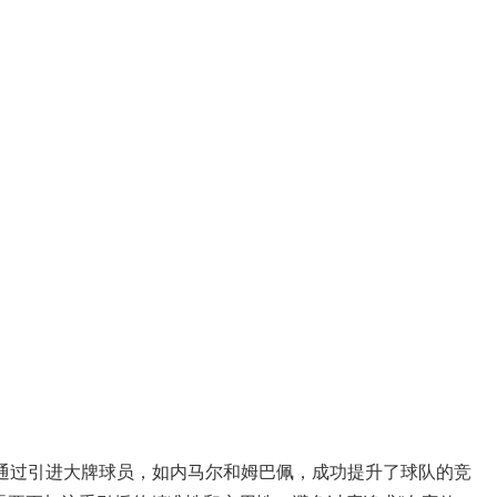
通过引进大牌球员，如内马尔和姆巴佩，成功提升了球队的竞