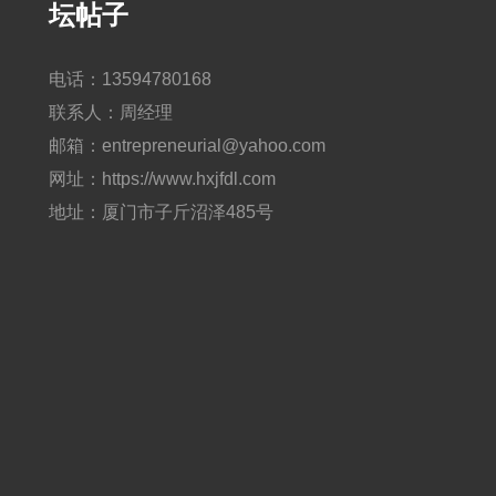
坛帖子
电话：13594780168
联系人：周经理
邮箱：entrepreneurial@yahoo.com
网址：https://www.hxjfdl.com
地址：厦门市子斤沼泽485号