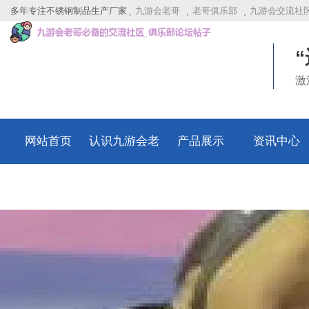
多年专注不锈钢制品生产厂家
九游会老哥
老哥俱乐部
九游会交流社
激
网站首页
认识九游会老
产品展示
资讯中心
哥