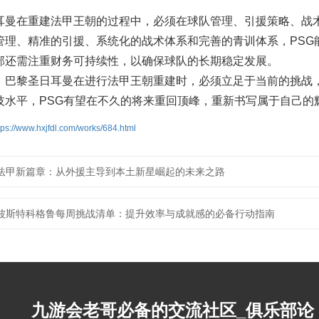
耳曼在重建法甲王朝的过程中，必须在球队管理、引援策略、战
管理、精准的引援、系统化的战术体系和完善的青训体系，PSG
部还需注重财务可持续性，以确保球队的长期稳定发展。
，巴黎圣日耳曼在进行法甲王朝重建时，必须立足于当前的挑战
技水平，PSG有望在不久的将来重回顶峰，重新书写属于自己的
tps://www.hxjfdl.com/works/684.html
法甲新篇章：从外援主导到本土新星崛起的未来之路
波斯特科格鲁每周挑战清单：提升效率与成就感的必备行动指南
九游会老哥必备的交流社区_俱乐部论