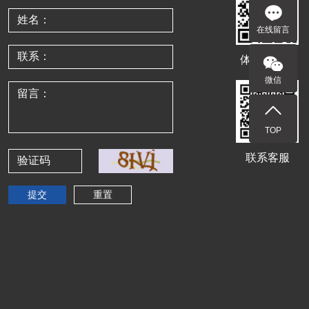
在线留言
体验移动端
微信
TOP
联系客服