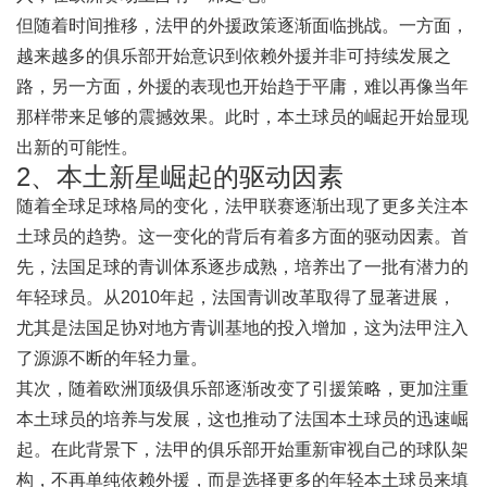
但随着时间推移，法甲的外援政策逐渐面临挑战。一方面，
越来越多的俱乐部开始意识到依赖外援并非可持续发展之
路，另一方面，外援的表现也开始趋于平庸，难以再像当年
那样带来足够的震撼效果。此时，本土球员的崛起开始显现
出新的可能性。
2、本土新星崛起的驱动因素
随着全球足球格局的变化，法甲联赛逐渐出现了更多关注本
土球员的趋势。这一变化的背后有着多方面的驱动因素。首
先，法国足球的青训体系逐步成熟，培养出了一批有潜力的
年轻球员。从2010年起，法国青训改革取得了显著进展，
尤其是法国足协对地方青训基地的投入增加，这为法甲注入
了源源不断的年轻力量。
其次，随着欧洲顶级俱乐部逐渐改变了引援策略，更加注重
本土球员的培养与发展，这也推动了法国本土球员的迅速崛
起。在此背景下，法甲的俱乐部开始重新审视自己的球队架
构，不再单纯依赖外援，而是选择更多的年轻本土球员来填