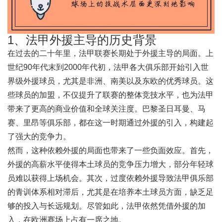
1、法甲外援主导的历史背景
在过去的二十年里，法甲联赛长期处于外援主导的局面。上
世纪90年代末到2000年代初，法甲各大俱乐部开始引入世
界级外援球员，尤其是非洲、南美以及东欧的优秀球员。这
些球员的加盟，不仅提升了联赛的整体竞技水平，也为法甲
带来了更高的商业价值和全球关注度。巴黎圣日耳曼、马
赛、里昂等俱乐部，都在这一时期通过外援的引入，构建起
了强大的竞争力。
然而，这种依赖外援的局面也带来了一些负面效应。首先，
外援的高薪水平使得本土球员的竞争压力增大，部分年轻球
员难以获得上场机会。其次，过度依赖外援导致法甲俱乐部
的青训体系相对滞后，尤其是在培养本土球员方面，缺乏足
够的投入与长远规划。尽管如此，法甲依然凭借外援的加
入，在欧洲赛场上占有一席之地。