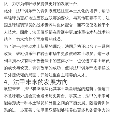
队，力求为年轻球员提供更好的发展平台。
此外，法甲俱乐部的青训系统还注重本土文化的培养，帮助
年轻球员更好地适应职业联赛的要求。与其他联赛不同，法
国足球强调球员的战术素养与集体配合，而不仅仅依赖于个
人技术。因此，法国俱乐部在青训中更加注重技术与战术的
结合，力求培养全面发展的球员。
为了进一步推动本土新星的崛起，法国足协还出台了一系列
政策，鼓励俱乐部在转会市场中更多依赖本土球员。这一系
列举措不仅有助于改善法甲的整体水平，也促进了本土球员
的成长与蜕变。青训改革的成功，使得法甲俱乐部逐渐摆脱
了外援依赖的局面，开始注重自主培养的人才。
4、法甲未来的发展方向
展望未来，法甲将继续深化其本土新星崛起的趋势，但这并
不意味着外援会完全退出历史舞台。事实上，法甲的未来可
能会形成一种本土球员和外援之间的平衡发展。随着青训体
系的进一步完善，法甲俱乐部能够培养出更多具备竞争力的